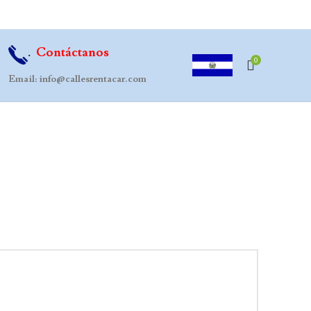
.
Contáctanos
0
Email:
info@callesrentacar.com